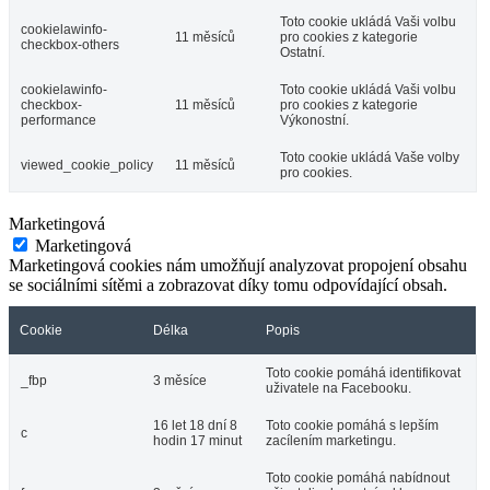
Toto cookie ukládá Vaši volbu
cookielawinfo-
11 měsíců
pro cookies z kategorie
checkbox-others
Ostatní.
cookielawinfo-
Toto cookie ukládá Vaši volbu
checkbox-
11 měsíců
pro cookies z kategorie
performance
Výkonostní.
Toto cookie ukládá Vaše volby
viewed_cookie_policy
11 měsíců
pro cookies.
Marketingová
Marketingová
Marketingová cookies nám umožňují analyzovat propojení obsahu
se sociálními sítěmi a zobrazovat díky tomu odpovídající obsah.
Cookie
Délka
Popis
Toto cookie pomáhá identifikovat
_fbp
3 měsíce
uživatele na Facebooku.
16 let 18 dní 8
Toto cookie pomáhá s lepším
c
hodin 17 minut
zacílením marketingu.
Toto cookie pomáhá nabídnout