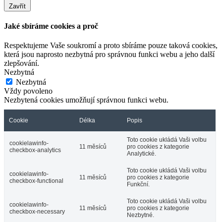
Zavřít
Jaké sbíráme cookies a proč
Respektujeme Vaše soukromí a proto sbíráme pouze taková cookies,
která jsou naprosto nezbytná pro správnou funkci webu a jeho další
zlepšování.
Nezbytná
Nezbytná
Vždy povoleno
Nezbytená cookies umožňují správnou funkci webu.
Cookie
Délka
Popis
Toto cookie ukládá Vaši volbu
cookielawinfo-
11 měsíců
pro cookies z kategorie
checkbox-analytics
Analytické.
Toto cookie ukládá Vaši volbu
cookielawinfo-
11 měsíců
pro cookies z kategorie
checkbox-functional
Funkční.
Toto cookie ukládá Vaši volbu
cookielawinfo-
11 měsíců
pro cookies z kategorie
checkbox-necessary
Nezbytné.