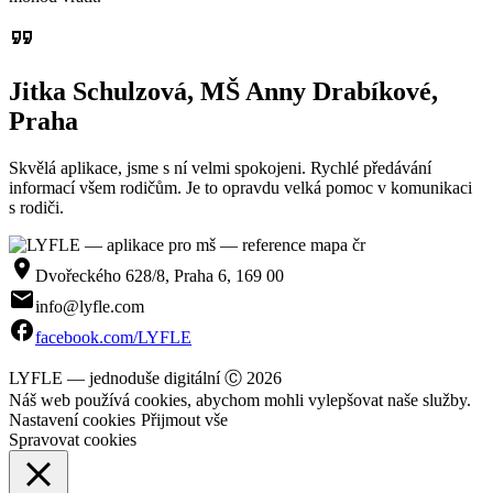
format_quote
Jitka Schulzová, MŠ Anny Drabíkové,
Praha
Skvělá aplikace, jsme s ní velmi spokojeni. Rychlé předávání
informací všem rodičům. Je to opravdu velká pomoc v komunikaci
s rodiči.
room
Dvořeckého 628/8, Praha 6, 169 00
mail
info@lyfle.com
facebook
facebook.com/LYFLE
LYFLE — jednoduše digitální
Ⓒ 2026
Náš web používá cookies, abychom mohli vylepšovat naše služby.
Nastavení cookies
Přijmout vše
Spravovat cookies