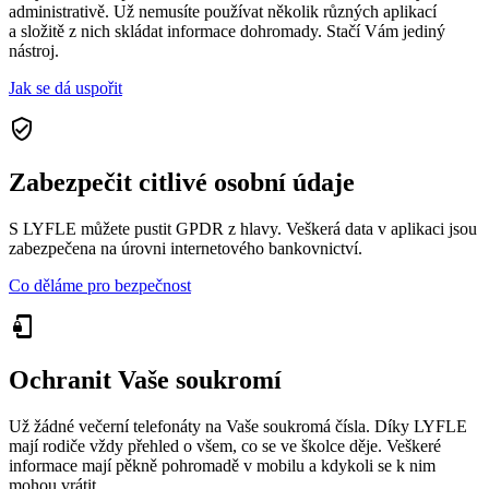
administrativě. Už nemusíte používat několik různých aplikací
a složitě z nich skládat informace dohromady. Stačí Vám jediný
nástroj.
Jak se dá uspořit
verified_user
Zabezpečit citlivé osobní údaje
S LYFLE můžete pustit GPDR z hlavy. Veškerá data v aplikaci jsou
zabezpečena na úrovni internetového bankovnictví.
Co děláme pro bezpečnost
phonelink_lock
Ochranit Vaše soukromí
Už žádné večerní telefonáty na Vaše soukromá čísla. Díky LYFLE
mají rodiče vždy přehled o všem, co se ve školce děje. Veškeré
informace mají pěkně pohromadě v mobilu a kdykoli se k nim
mohou vrátit.