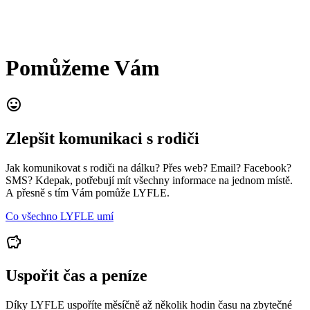
Pomůžeme Vám
sentiment_very_satisfied
Zlepšit komunikaci s rodiči
Jak komunikovat s rodiči na dálku? Přes web? Email? Facebook?
SMS? Kdepak, potřebují mít všechny informace na jednom místě.
A přesně s tím Vám pomůže LYFLE.
Co všechno LYFLE umí
savings
Uspořit čas a peníze
Díky LYFLE uspoříte měsíčně až několik hodin času na zbytečné