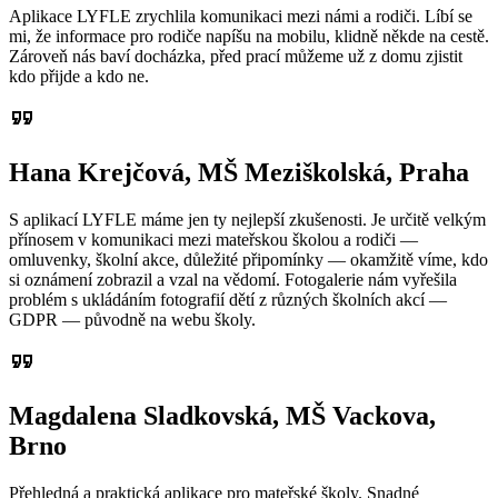
Aplikace LYFLE zrychlila komunikaci mezi námi a rodiči. Líbí se
mi, že informace pro rodiče napíšu na mobilu, klidně někde na cestě.
Zároveň nás baví docházka, před prací můžeme už z domu zjistit
kdo přijde a kdo ne.
format_quote
Hana Krejčová, MŠ Meziškolská, Praha
S aplikací LYFLE máme jen ty nejlepší zkušenosti. Je určitě velkým
přínosem v komunikaci mezi mateřskou školou a rodiči —
omluvenky, školní akce, důležité připomínky — okamžitě víme, kdo
si oznámení zobrazil a vzal na vědomí. Fotogalerie nám vyřešila
problém s ukládáním fotografií dětí z různých školních akcí —
GDPR — původně na webu školy.
format_quote
Magdalena Sladkovská, MŠ Vackova,
Brno
Přehledná a praktická aplikace pro mateřské školy. Snadné