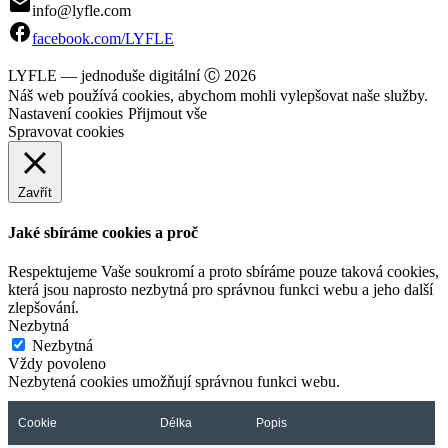
mail
info@lyfle.com
facebook
facebook.com/LYFLE
LYFLE — jednoduše digitální
Ⓒ 2026
Náš web používá cookies, abychom mohli vylepšovat naše služby.
Nastavení cookies
Přijmout vše
Spravovat cookies
Zavřít
Jaké sbíráme cookies a proč
Respektujeme Vaše soukromí a proto sbíráme pouze taková cookies,
která jsou naprosto nezbytná pro správnou funkci webu a jeho další
zlepšování.
Nezbytná
Nezbytná
Vždy povoleno
Nezbytená cookies umožňují správnou funkci webu.
Cookie
Délka
Popis