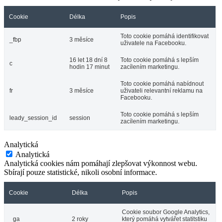
Cookie
Délka
Popis
Toto cookie pomáhá identifikovat
_fbp
3 měsíce
uživatele na Facebooku.
16 let 18 dní 8
Toto cookie pomáhá s lepším
c
hodin 17 minut
zacílením marketingu.
Toto cookie pomáhá nabídnout
fr
3 měsíce
uživateli relevantní reklamu na
Facebooku.
Toto cookie pomáhá s lepším
leady_session_id
session
zacílením marketingu.
Analytická
Analytická
Analytická cookies nám pomáhají zlepšovat výkonnost webu.
Sbírají pouze statistické, nikoli osobní informace.
Cookie
Délka
Popis
Cookie soubor Google Analytics,
_ga
2 roky
který pomáhá vytvářet statitstiku