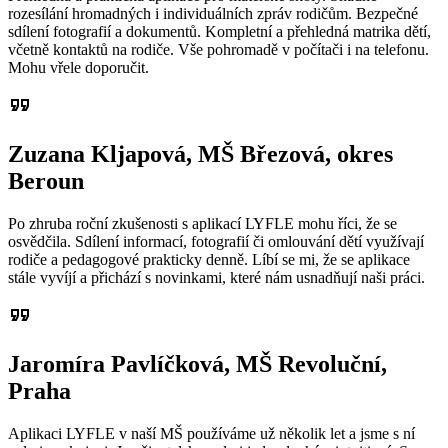
rozesílání hromadných i individuálních zpráv rodičům. Bezpečné
sdílení fotografií a dokumentů. Kompletní a přehledná matrika dětí,
včetně kontaktů na rodiče. Vše pohromadě v počítači i na telefonu.
Mohu vřele doporučit.
format_quote
Zuzana Kljapová, MŠ Březová, okres
Beroun
Po zhruba roční zkušenosti s aplikací LYFLE mohu říci, že se
osvědčila. Sdílení informací, fotografií či omlouvání dětí využívají
rodiče a pedagogové prakticky denně. Líbí se mi, že se aplikace
stále vyvíjí a přichází s novinkami, které nám usnadňují naši práci.
format_quote
Jaromíra Pavlíčková, MŠ Revoluční,
Praha
Aplikaci LYFLE v naší MŠ používáme už několik let a jsme s ní