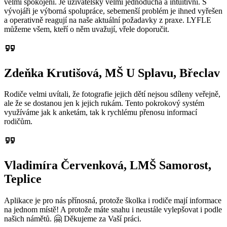
velmi spokojeni. Je uživatelsky velmi jednoduchá a intuitivní. S
vývojáři je výborná spolupráce, sebemenší problém je ihned vyřešen
a operativně reagují na naše aktuální požadavky z praxe. LYFLE
můžeme všem, kteří o něm uvažují, vřele doporučit.
format_quote
Zdeňka Krutišová, MŠ U Splavu, Břeclav
Rodiče velmi uvítali, že fotografie jejich dětí nejsou sdíleny veřejně,
ale že se dostanou jen k jejich rukám. Tento pokrokový systém
využíváme jak k anketám, tak k rychlému přenosu informací
rodičům.
format_quote
Vladimíra Červenková, LMŠ Samorost,
Teplice
Aplikace je pro nás přínosná, protože školka i rodiče mají informace
na jednom místě! A protože máte snahu i neustále vylepšovat i podle
našich námětů. 🤗 Děkujeme za Vaší práci.