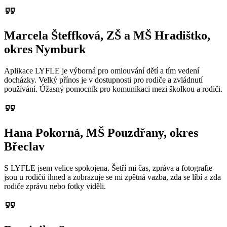
format_quote
Marcela Šteffková, ZŠ a MŠ Hradištko,
okres Nymburk
Aplikace LYFLE je výborná pro omlouvání dětí a tím vedení
docházky. Velký přínos je v dostupnosti pro rodiče a zvládnutí
používání. Úžasný pomocník pro komunikaci mezi školkou a rodiči.
format_quote
Hana Pokorná, MŠ Pouzdřany, okres
Břeclav
S LYFLE jsem velice spokojena. Šetří mi čas, zpráva a fotografie
jsou u rodičů ihned a zobrazuje se mi zpětná vazba, zda se líbí a zda
rodiče zprávu nebo fotky viděli.
format_quote