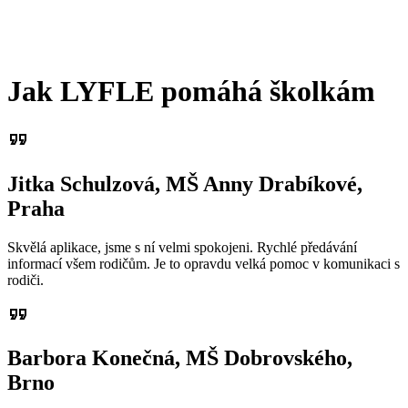
Jak LYFLE pomáhá školkám
format_quote
Jitka Schulzová, MŠ Anny Drabíkové,
Praha
Skvělá aplikace, jsme s ní velmi spokojeni. Rychlé předávání
informací všem rodičům. Je to opravdu velká pomoc v komunikaci s
rodiči.
format_quote
Barbora Konečná, MŠ Dobrovského,
Brno