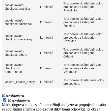
Toto cookie ukládá Vaši volbu
cookielawinfo-
11 měsíců
pro cookies z kategorie
checkbox-analytics
Analytické.
Toto cookie ukládá Vaši volbu
cookielawinfo-
11 měsíců
pro cookies z kategorie
checkbox-functional
Funkční.
Toto cookie ukládá Vaši volbu
cookielawinfo-
11 měsíců
pro cookies z kategorie
checkbox-necessary
Nezbytné.
Toto cookie ukládá Vaši volbu
cookielawinfo-
11 měsíců
pro cookies z kategorie
checkbox-others
Ostatní.
cookielawinfo-
Toto cookie ukládá Vaši volbu
checkbox-
11 měsíců
pro cookies z kategorie
performance
Výkonostní.
Toto cookie ukládá Vaše volby
viewed_cookie_policy
11 měsíců
pro cookies.
Marketingová
Marketingová
Marketingová cookies nám umožňují analyzovat propojení obsahu
se sociálními sítěmi a zobrazovat díky tomu odpovídající obsah.