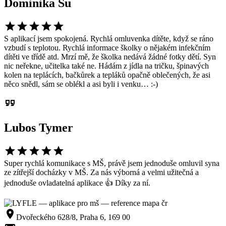
Dominika Su
star
star
star
star
star
S aplikací jsem spokojená. Rychlá omluvenka dítěte, když se ráno
vzbudí s teplotou. Rychlá informace školky o nějakém infekčním
dítěti ve třídě atd. Mrzí mě, že školka nedává žádné fotky dětí. Syn
nic neřekne, učitelka také ne. Hádám z jídla na tričku, špinavých
kolen na teplácích, bačkůrek a tepláků opačně oblečených, že asi
něco snědl, sám se oblékl a asi byli i venku… :-)
format_quote
Lubos Tymer
star
star
star
star
star
Super rychlá komunikace s MŠ, právě jsem jednoduše omluvil syna
ze zítřejší docházky v MŠ. Za nás výborná a velmi užitečná a
jednoduše ovladatelná aplikace 👍 Díky za ní.
room
Dvořeckého 628/8, Praha 6, 169 00